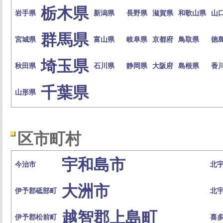
栃木県
岩手県
新潟県
長野県
滋賀県
和歌山県
山
群馬県
宮城県
富山県
岐阜県
京都府
鳥取県
徳
埼玉県
秋田県
石川県
静岡県
大阪府
島根県
香
千葉県
山形県
区市町村
宇和島市
今治市
北
大洲市
伊予郡砥部町
北
越智郡上島町
伊予郡松前町
喜