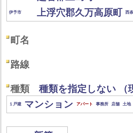
上浮穴郡久万高原町
伊予市
西
町名
路線
種類
種類を指定しない （
マンション
１戸建
アパート
事務所
店舗
土地