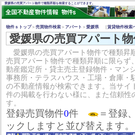
愛媛県の売買アパート物件で種類昇順を検索することができます。
物件ｓトップ
＞
売買物件検索
＞
アパート
＞
愛媛県
［
賃貸物件検索
愛媛県の売買アパート物
愛媛県の売買アパート物件で種類昇順
売買アパート物件で種類昇順に限らず
動産鑑定所・貸主売主登録物件・マン
事務所・テラスハウス・工場・倉庫・
の不動産情報が検索できます。当サイ
件の掲載を行わない様に、また信頼性
す。
登録売買物件
0
件
＝登録
ックしますと並び替えます。