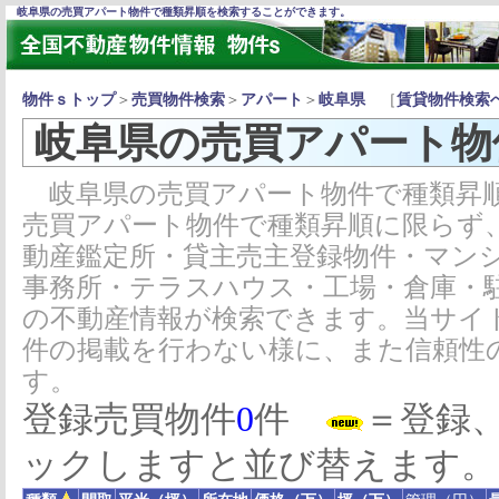
岐阜県の売買アパート物件で種類昇順を検索することができます。
物件ｓトップ
＞
売買物件検索
＞
アパート
＞
岐阜県
［
賃貸物件検索
岐阜県の売買アパート物
岐阜県の売買アパート物件で種類昇順
売買アパート物件で種類昇順に限らず
動産鑑定所・貸主売主登録物件・マン
事務所・テラスハウス・工場・倉庫・
の不動産情報が検索できます。当サイ
件の掲載を行わない様に、また信頼性
す。
登録売買物件
0
件
＝登録
ックしますと並び替えます。