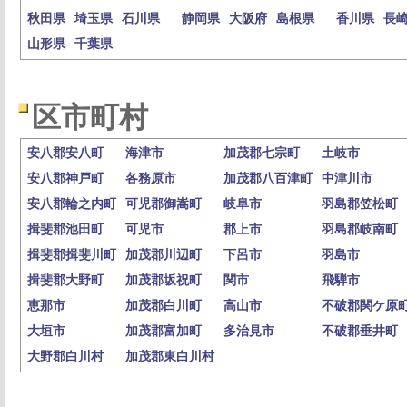
秋田県
埼玉県
石川県
静岡県
大阪府
島根県
香川県
長
山形県
千葉県
区市町村
安八郡安八町
海津市
加茂郡七宗町
土岐市
安八郡神戸町
各務原市
加茂郡八百津町
中津川市
安八郡輪之内町
可児郡御嵩町
岐阜市
羽島郡笠松町
揖斐郡池田町
可児市
郡上市
羽島郡岐南町
揖斐郡揖斐川町
加茂郡川辺町
下呂市
羽島市
揖斐郡大野町
加茂郡坂祝町
関市
飛騨市
恵那市
加茂郡白川町
高山市
不破郡関ケ原
大垣市
加茂郡富加町
多治見市
不破郡垂井町
大野郡白川村
加茂郡東白川村