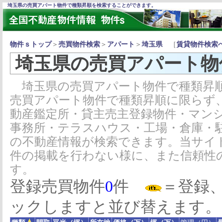
埼玉県の売買アパート物件で種類昇順を検索することができます。
物件ｓトップ
＞
売買物件検索
＞
アパート
＞
埼玉県
［
賃貸物件検索
埼玉県の売買アパート物
埼玉県の売買アパート物件で種類昇順
売買アパート物件で種類昇順に限らず
動産鑑定所・貸主売主登録物件・マン
事務所・テラスハウス・工場・倉庫・
の不動産情報が検索できます。当サイ
件の掲載を行わない様に、また信頼性
す。
登録売買物件
0
件
＝登録
ックしますと並び替えます。