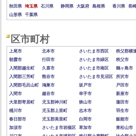
秋田県
埼玉県
石川県
静岡県
大阪府
島根県
香川県
長
山形県
千葉県
区市町村
上尾市
北本市
さいたま市西区
秩父郡横
朝霞市
行田市
さいたま市緑区
秩父市
入間郡越生町
久喜市
さいたま市南区
鶴ヶ島市
入間郡三芳町
熊谷市
さいたま市見沼区
所沢市
入間郡毛呂山町
鴻巣市
坂戸市
戸田市
入間市
越谷市
幸手市
新座市
大里郡寄居町
児玉郡神川町
狭山市
蓮田市
桶川市
児玉郡上里町
志木市
羽生市
春日部市
児玉郡美里町
白岡市
飯能市
加須市
さいたま市岩槻区
草加市
東松山市