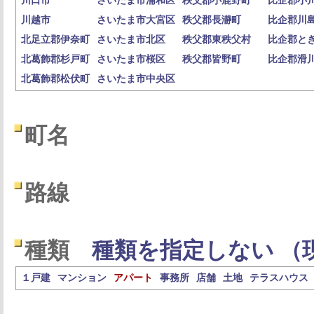
川口市
さいたま市浦和区
秩父郡小鹿野町
比企郡小
川越市
さいたま市大宮区
秩父郡長瀞町
比企郡川
北足立郡伊奈町
さいたま市北区
秩父郡東秩父村
比企郡と
北葛飾郡杉戸町
さいたま市桜区
秩父郡皆野町
比企郡滑
北葛飾郡松伏町
さいたま市中央区
町名
路線
種類
種類を指定しない （
１戸建
マンション
アパート
事務所
店舗
土地
テラスハウス