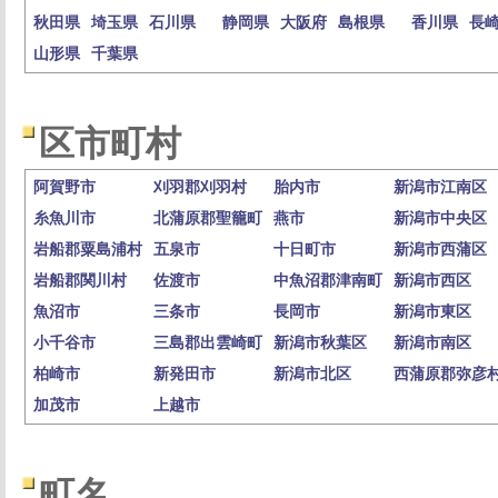
秋田県
埼玉県
石川県
静岡県
大阪府
島根県
香川県
長
山形県
千葉県
区市町村
阿賀野市
刈羽郡刈羽村
胎内市
新潟市江南区
糸魚川市
北蒲原郡聖籠町
燕市
新潟市中央区
岩船郡粟島浦村
五泉市
十日町市
新潟市西蒲区
岩船郡関川村
佐渡市
中魚沼郡津南町
新潟市西区
魚沼市
三条市
長岡市
新潟市東区
小千谷市
三島郡出雲崎町
新潟市秋葉区
新潟市南区
柏崎市
新発田市
新潟市北区
西蒲原郡弥彦
加茂市
上越市
町名