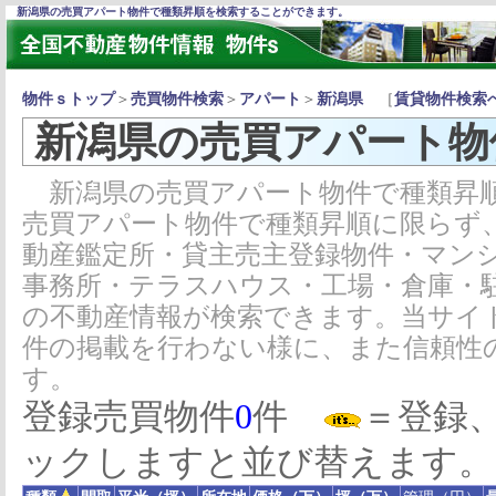
新潟県の売買アパート物件で種類昇順を検索することができます。
物件ｓトップ
＞
売買物件検索
＞
アパート
＞
新潟県
［
賃貸物件検索
新潟県の売買アパート物
新潟県の売買アパート物件で種類昇順
売買アパート物件で種類昇順に限らず
動産鑑定所・貸主売主登録物件・マン
事務所・テラスハウス・工場・倉庫・
の不動産情報が検索できます。当サイ
件の掲載を行わない様に、また信頼性
す。
登録売買物件
0
件
＝登録
ックしますと並び替えます。