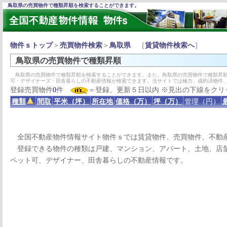
鳥取県の売買物件で種類昇順を検索することができます。
物件ｓトップ
＞
売買物件検索
＞
鳥取県
［
賃貸物件検索へ
］
鳥取県の売買物件で種類昇順
鳥取県の売買物件で種類昇順を検索することができます。また、鳥取県の売買物件で種類昇順
可・デザイナーズ・田舎暮らしの不動産情報が検索できます。当サイトでは極力、成約済物件
登録売買物件
0
件
＝登録、更新５日以内 ※見出の下線をクリ
種類
間取
平米（坪）
所在地
価格（万）
坪（万）
管理（円）
全国不動産物件情報サイト物件ｓでは賃貸物件、売買物件、不動
登録できる物件の種類は戸建、マンション、アパート、土地、店舗
ペット可、デザイナー、田舎暮らしの不動産情報です。