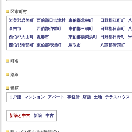
区市町村
岩美郡岩美町
西伯郡日吉津村
東伯郡北栄町
日野郡江府町
八
倉吉市
西伯郡伯耆町
東伯郡三朝町
日野郡日南町
八
西伯郡大山町
境港市
東伯郡湯梨浜町
日野郡日野町
米
西伯郡南部町
東伯郡琴浦町
鳥取市
八頭郡智頭町
町名
路線
種類
１戸建
マンション
アパート
事務所
店舗
土地
テラスハウス
新築と中古
新築
中古