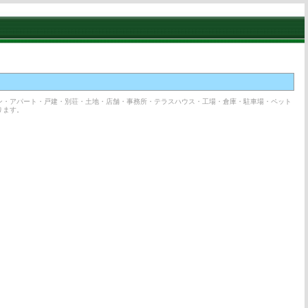
ン・アパート・戸建・別荘・土地・店舗・事務所・テラスハウス・工場・倉庫・駐車場・ペット
ります。