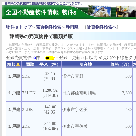
静岡県の売買物件で種類昇順を検索することができます。
物件ｓトップ
＞
売買物件検索
＞
静岡県
［
賃貸物件検索へ
］
静岡県の売買物件で種類昇順
静岡県の売買物件で種類昇順を検索することができます。また、静岡県の売買物件で種類昇順
戸建・別荘・土地・店舗・事務所・テラスハウス・工場・倉庫・駐車場・ペット可・デザイナ
わない様に、また信頼性の高い物件のみを掲載する様に努めております。
登録売買物件
56
件
＝登録、更新５日以内 ※見出の下線をク
種類
間取
平米（坪）
所在地
価格（万）
99.15
１戸建
5DK
沼津市青野
580
（29.99）
1,286.92
１戸建
7SLDK
田方郡函南町畑毛
3,300
（389.30）
142.00
１戸建
2LDK
伊東市宇佐美
480
（42.96）
344.00
１戸建
2DK
伊東市宇佐美
500
（104.06）