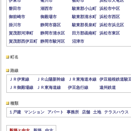
伊東市
菊川市
裾野市
浜松市天竜区
磐田市
湖西市
駿東郡小山町
浜松市中区
御前崎市
御殿場市
駿東郡清水町
浜松市西区
掛川市
静岡市葵区
駿東郡長泉町
浜松市浜北区
賀茂郡河津町
静岡市清水区
田方郡函南町
浜松市東区
賀茂郡西伊豆町
静岡市駿河区
沼津市
町名
路線
ＪＲ伊東線
ＪＲ山陽新幹線
ＪＲ東海道本線
伊豆箱根鉄道駿
ＪＲ御殿場線
ＪＲ東海道線
伊豆急行線
遠州鉄道
種類
１戸建
マンション
アパート
事務所
店舗
土地
テラスハウス
新築と中古
新築
中古