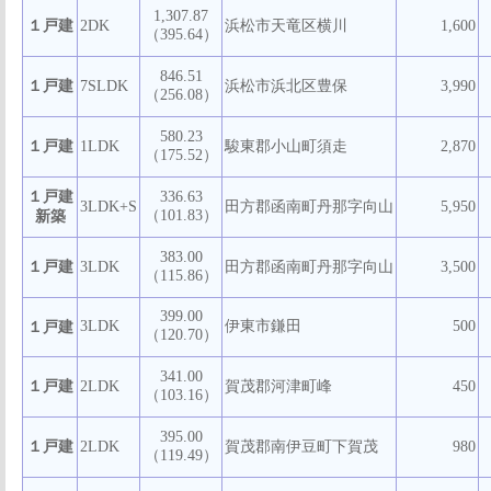
1,307.87
１戸建
2DK
浜松市天竜区横川
1,600
（395.64）
846.51
１戸建
7SLDK
浜松市浜北区豊保
3,990
（256.08）
580.23
１戸建
1LDK
駿東郡小山町須走
2,870
（175.52）
１戸建
336.63
3LDK+S
田方郡函南町丹那字向山
5,950
（101.83）
新築
383.00
１戸建
3LDK
田方郡函南町丹那字向山
3,500
（115.86）
399.00
3LDK
伊東市鎌田
500
１戸建
（120.70）
341.00
１戸建
2LDK
賀茂郡河津町峰
450
（103.16）
395.00
１戸建
2LDK
賀茂郡南伊豆町下賀茂
980
（119.49）