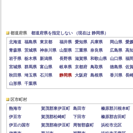
都道府県
都道府県を指定しない （現在は 静岡県）
北海道
福島県
東京都
福井県
愛知県
兵庫県
岡山県
愛
青森県
茨城県
神奈川県
山梨県
三重県
奈良県
広島県
高
岩手県
栃木県
新潟県
長野県
滋賀県
和歌山県
山口県
福
宮城県
群馬県
富山県
岐阜県
京都府
鳥取県
徳島県
佐
秋田県
埼玉県
石川県
静岡県
大阪府
島根県
香川県
長
山形県
千葉県
区市町村
熱海市
賀茂郡東伊豆町
島田市
榛原郡川根本町
伊豆市
賀茂郡松崎町
下田市
榛原郡吉田町
伊豆の国市
賀茂郡南伊豆町
周智郡森町
浜松市北区