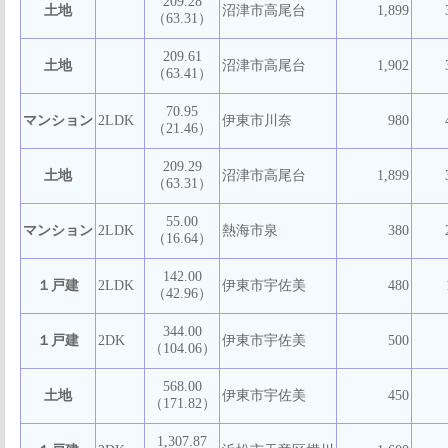
209.28
土地
沼津市高尾台
1,899
（63.31）
209.61
土地
沼津市高尾台
1,902
（63.41）
70.95
マンション
2LDK
伊東市川奈
980
（21.46）
209.29
土地
沼津市高尾台
1,899
（63.31）
55.00
マンション
2LDK
熱海市泉
380
（16.64）
142.00
１戸建
2LDK
伊東市宇佐美
480
（42.96）
344.00
１戸建
2DK
伊東市宇佐美
500
（104.06）
568.00
土地
伊東市宇佐美
450
（171.82）
1,307.87