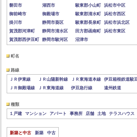
磐田市
湖西市
駿東郡小山町
浜松市中区
御前崎市
御殿場市
駿東郡清水町
浜松市西区
掛川市
静岡市葵区
駿東郡長泉町
浜松市浜北区
賀茂郡河津町
静岡市清水区
田方郡函南町
浜松市東区
賀茂郡西伊豆町
静岡市駿河区
沼津市
町名
路線
ＪＲ伊東線
ＪＲ山陽新幹線
ＪＲ東海道本線
伊豆箱根鉄道駿
ＪＲ御殿場線
ＪＲ東海道線
伊豆急行線
遠州鉄道
種類
１戸建
マンション
アパート
事務所
店舗
土地
テラスハウス
新築と中古
新築
中古