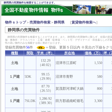
静岡県の売買物件を検索することができます。
物件ｓトップ
＞
売買物件検索
＞
静岡県
［
賃貸物件検索へ
］
静岡県の売買物件
静岡県の売買物件を検索することができます。また、静岡県の売買物件に限らず、全国の賃貸
舗・事務所・テラスハウス・工場・倉庫・駐車場・ペット可・デザイナーズ・田舎暮らしの不
性の高い物件のみを掲載する様に努めております。
登録売買物件
56
件
＝登録、更新５日以内 ※見出の下線をク
種類
間取
平米（坪）
所在地
価格（万）
坪（
132.29
土地
沼津市江原町
1,550
（40.02）
99.15
１戸建
5DK
沼津市青野
580
（29.99）
87.70
賀茂郡河津町大鍋
800
土地
（26.53）
1,286.92
１戸建
7SLDK
田方郡函南町畑毛
3,300
（389.30）