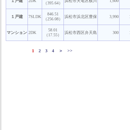
１戸建
2DK
浜松市天竜区横川
1,600
（395.64）
846.51
１戸建
7SLDK
浜松市浜北区豊保
3,990
（256.08）
58.01
マンション
2DK
浜松市西区弁天島
300
（17.55）
1
2
3
4
＞
>>