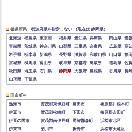
都道府県
都道府県を指定しない （現在は 静岡県）
北海道
福島県
東京都
福井県
愛知県
兵庫県
岡山県
愛
青森県
茨城県
神奈川県
山梨県
三重県
奈良県
広島県
高
岩手県
栃木県
新潟県
長野県
滋賀県
和歌山県
山口県
福
宮城県
群馬県
富山県
岐阜県
京都府
鳥取県
徳島県
佐
秋田県
埼玉県
石川県
静岡県
大阪府
島根県
香川県
長
山形県
千葉県
区市町村
熱海市
賀茂郡東伊豆町
島田市
榛原郡川根本町
伊豆市
賀茂郡松崎町
下田市
榛原郡吉田町
伊豆の国市
賀茂郡南伊豆町
周智郡森町
浜松市北区
伊東市
菊川市
裾野市
浜松市天竜区