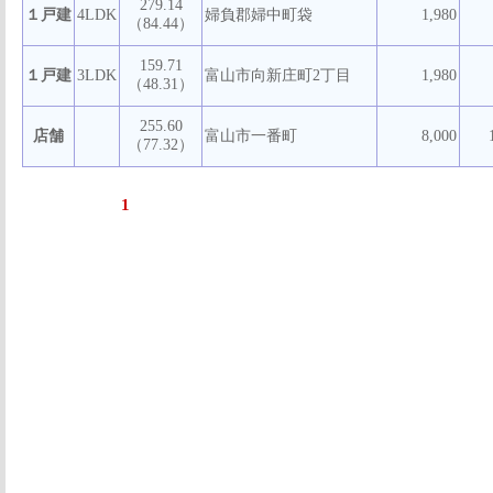
279.14
１戸建
4LDK
婦負郡婦中町袋
1,980
（84.44）
159.71
１戸建
3LDK
富山市向新庄町2丁目
1,980
（48.31）
255.60
店舗
富山市一番町
8,000
（77.32）
1