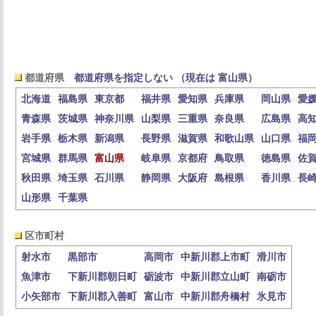
都道府県
都道府県を指定しない （現在は 富山県）
北海道
福島県
東京都
福井県
愛知県
兵庫県
岡山県
愛
青森県
茨城県
神奈川県
山梨県
三重県
奈良県
広島県
高
岩手県
栃木県
新潟県
長野県
滋賀県
和歌山県
山口県
福
宮城県
群馬県
富山県
岐阜県
京都府
鳥取県
徳島県
佐
秋田県
埼玉県
石川県
静岡県
大阪府
島根県
香川県
長
山形県
千葉県
区市町村
射水市
黒部市
高岡市
中新川郡上市町
滑川市
魚津市
下新川郡朝日町
砺波市
中新川郡立山町
南砺市
小矢部市
下新川郡入善町
富山市
中新川郡舟橋村
氷見市