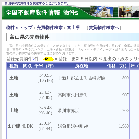
富山県の売買物件を検索することができます。
物件ｓトップ
＞
売買物件検索
＞
富山県
［
賃貸物件検索へ
］
富山県の売買物件
富山県の売買物件を検索することができます。また、富山県の売買物件に限らず、全国の賃貸
舗・事務所・テラスハウス・工場・倉庫・駐車場・ペット可・デザイナーズ・田舎暮らしの不
性の高い物件のみを掲載する様に努めております。
登録売買物件
7
件
＝登録、更新５日以内 ※見出の下線をクリ
種類
間取
平米（坪）
所在地
価格（万）
坪（
349.95
土地
中新川郡立山町吉峰野開
800
（105.86）
214.37
土地
高岡市矢田新町
907
（64.85）
325.48
土地
滑川市赤浜
700
（98.46）
279.14
１戸建
4LDK
婦負郡婦中町袋
1,980
（84.44）