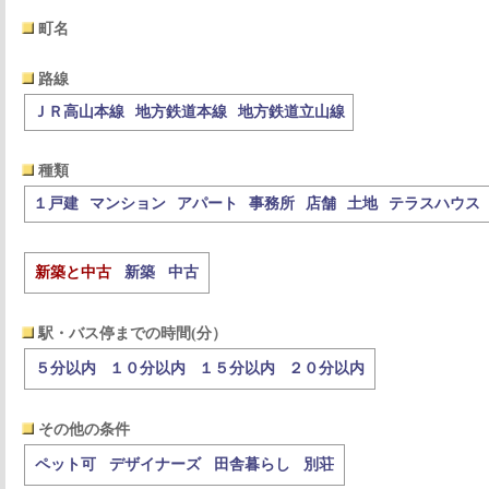
町名
路線
ＪＲ高山本線
地方鉄道本線
地方鉄道立山線
種類
１戸建
マンション
アパート
事務所
店舗
土地
テラスハウス
新築と中古
新築
中古
駅・バス停までの時間(分）
５分以内
１０分以内
１５分以内
２０分以内
その他の条件
ペット可
デザイナーズ
田舎暮らし
別荘