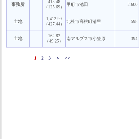
415.48
事務所
甲府市池田
2,600
（125.69）
1,412.99
土地
北杜市高根町清里
598
（427.44）
162.82
土地
南アルプス市小笠原
394
（49.25）
1
2
3
＞
>>