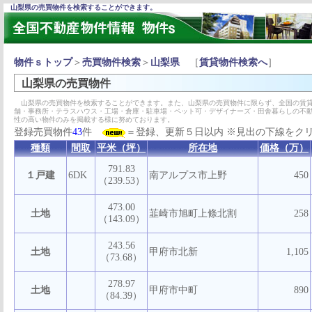
山梨県の売買物件を検索することができます。
物件ｓトップ
＞
売買物件検索
＞
山梨県
［
賃貸物件検索へ
］
山梨県の売買物件
山梨県の売買物件を検索することができます。また、山梨県の売買物件に限らず、全国の賃貸
舗・事務所・テラスハウス・工場・倉庫・駐車場・ペット可・デザイナーズ・田舎暮らしの不
性の高い物件のみを掲載する様に努めております。
登録売買物件
43
件
＝登録、更新５日以内 ※見出の下線をク
種類
間取
平米（坪）
所在地
価格（万）
791.83
１戸建
6DK
南アルプス市上野
450
（239.53）
473.00
土地
韮崎市旭町上條北割
258
（143.09）
243.56
土地
甲府市北新
1,105
（73.68）
278.97
土地
甲府市中町
890
（84.39）