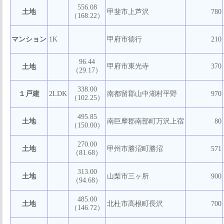
556.08
土地
甲斐市上芦沢
780
（168.22）
マンション
1K
甲府市徳行
210
96.44
甲府市東光寺
370
土地
（29.17）
338.00
１戸建
2LDK
南都留郡山中湖村平野
970
（102.25）
495.85
土地
南巨摩郡南部町万沢上宿
80
（150.00）
270.00
土地
甲州市勝沼町勝沼
571
（81.68）
313.00
土地
山梨市三ヶ所
900
（94.68）
485.00
土地
北杜市高根町長沢
700
（146.72）