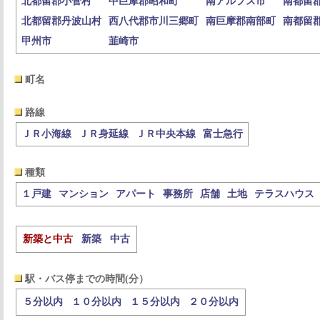
北都留郡小菅村
中巨摩郡昭和町
南アルプス市
南都留
北都留郡丹波山村
西八代郡市川三郷町
南巨摩郡南部町
南都留
甲州市
韮崎市
町名
路線
ＪＲ小海線
ＪＲ身延線
ＪＲ中央本線
富士急行
種類
１戸建
マンション
アパート
事務所
店舗
土地
テラスハウス
新築と中古
新築
中古
駅・バス停までの時間(分）
５分以内
１０分以内
１５分以内
２０分以内