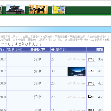
種類昇順に限らず、全国の賃貸物件・売買物件・不動産会社・不動産鑑定所・貸主売主登録物件・
成約済物件、おとり物件、重複物件の掲載を行わない様に、また信頼性の高い物件のみを掲載する様
リックしますと並び替えます。
万）
管理（円）
最寄駅/停
分
築年月
閲覧
38.7
沼津
27
302
30.2
河津
30
449
30.0
沼津
20
428
30.0
沼津
20
468
30.0
沼津
15
464