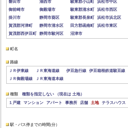
磐田市
湖西市
駿東郡小山町
浜松市中区
御前崎市
御殿場市
駿東郡清水町
浜松市西区
掛川市
静岡市葵区
駿東郡長泉町
浜松市浜北区
賀茂郡河津町
静岡市清水区
田方郡函南町
浜松市東区
賀茂郡西伊豆町
静岡市駿河区
沼津市
町名
路線
ＪＲ伊東線
ＪＲ東海道線
伊豆急行線
伊豆箱根鉄道駿豆線
ＪＲ御殿場線
ＪＲ東海道本線
種類
種類を指定しない （現在は 土地）
１戸建
マンション
アパート
事務所
店舗
土地
テラスハウス
駅・バス停までの時間(分）