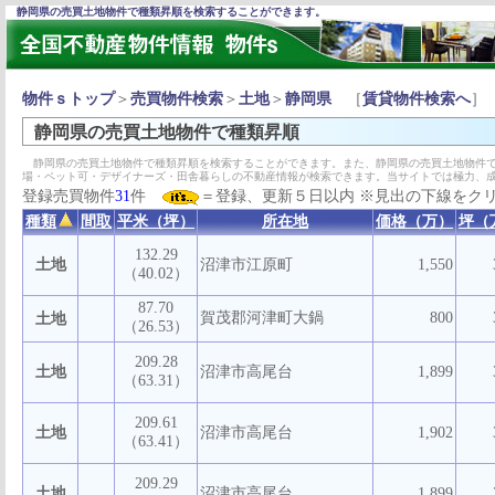
静岡県の売買土地物件で種類昇順を検索することができます。
物件ｓトップ
＞
売買物件検索
＞
土地
＞
静岡県
［
賃貸物件検索へ
］
静岡県の売買土地物件で種類昇順
静岡県の売買土地物件で種類昇順を検索することができます。また、静岡県の売買土地物件で
場・ペット可・デザイナーズ・田舎暮らしの不動産情報が検索できます。当サイトでは極力、
登録売買物件
31
件
＝登録、更新５日以内 ※見出の下線をク
種類
間取
平米（坪）
所在地
価格（万）
坪（
132.29
土地
沼津市江原町
1,550
（40.02）
87.70
賀茂郡河津町大鍋
800
土地
（26.53）
209.28
土地
沼津市高尾台
1,899
（63.31）
209.61
土地
沼津市高尾台
1,902
（63.41）
209.29
土地
沼津市高尾台
1,899