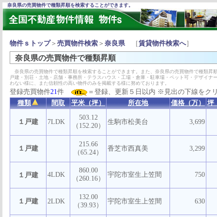
奈良県の売買物件で種類昇順を検索することができます。
物件ｓトップ
＞
売買物件検索
＞
奈良県
［
賃貸物件検索へ
］
奈良県の売買物件で種類昇順
奈良県の売買物件で種類昇順を検索することができます。また、奈良県の売買物件で種類昇順
戸建・別荘・土地・店舗・事務所・テラスハウス・工場・倉庫・駐車場・ペット可・デザイナ
わない様に、また信頼性の高い物件のみを掲載する様に努めております。
登録売買物件
21
件
＝登録、更新５日以内 ※見出の下線をク
種類
間取
平米（坪）
所在地
価格（万）
坪
503.12
１戸建
7LDK
生駒市松美台
3,699
（152.20）
215.66
１戸建
香芝市西真美
3,299
（65.24）
860.00
4LDK
宇陀市室生上笠間
750
１戸建
（260.16）
132.00
１戸建
2LDK
宇陀市室生上笠間
630
（39.93）