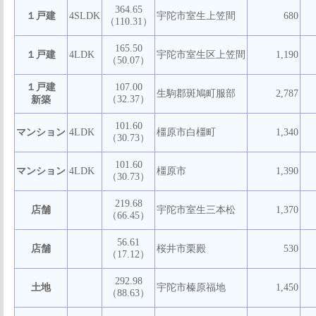
364.65
１戸建
4SLDK
宇陀市室生上笠間
680
（110.31）
165.50
１戸建
4LDK
宇陀市室生区上笠間
1,190
（50.07）
１戸建
107.00
生駒郡斑鳩町服部
2,787
（32.37）
新築
101.60
マンション
4LDK
橿原市白橿町
1,340
（30.73）
101.60
マンション
4LDK
橿原市
1,390
（30.73）
219.68
店舗
宇陀市室生三本松
1,370
（66.45）
56.61
店舗
桜井市栗殿
530
（17.12）
292.98
土地
宇陀市榛原福地
1,450
（88.63）