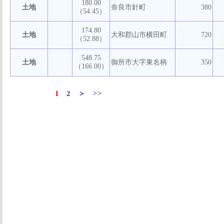
180.00
土地
奈良市針町
380
（54.45）
174.80
土地
大和郡山市横田町
720
（52.88）
548.75
土地
御所市大字東名柄
350
（166.00）
1
2
＞
>>