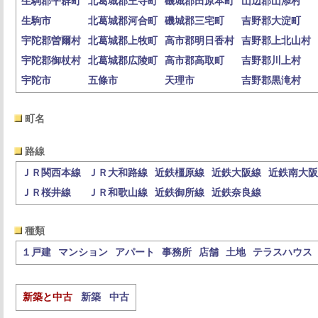
生駒郡平群町
北葛城郡王寺町
磯城郡田原本町
山辺郡山添村
生駒市
北葛城郡河合町
磯城郡三宅町
吉野郡大淀町
宇陀郡曽爾村
北葛城郡上牧町
高市郡明日香村
吉野郡上北山村
宇陀郡御杖村
北葛城郡広陵町
高市郡高取町
吉野郡川上村
宇陀市
五條市
天理市
吉野郡黒滝村
町名
路線
ＪＲ関西本線
ＪＲ大和路線
近鉄橿原線
近鉄大阪線
近鉄南大阪
ＪＲ桜井線
ＪＲ和歌山線
近鉄御所線
近鉄奈良線
種類
１戸建
マンション
アパート
事務所
店舗
土地
テラスハウス
新築と中古
新築
中古