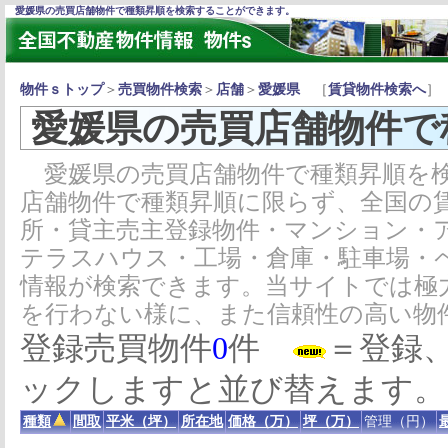
愛媛県の売買店舗物件で種類昇順を検索することができます。
物件ｓトップ
＞
売買物件検索
＞
店舗
＞
愛媛県
［
賃貸物件検索へ
］
愛媛県の売買店舗物件で
愛媛県の売買店舗物件で種類昇順を検
店舗物件で種類昇順に限らず、全国の
所・貸主売主登録物件・マンション・
テラスハウス・工場・倉庫・駐車場・
情報が検索できます。当サイトでは極
を行わない様に、また信頼性の高い物
登録売買物件
0
件
＝登録
ックしますと並び替えます。
種類
間取
平米（坪）
所在地
価格（万）
坪（万）
管理（円）