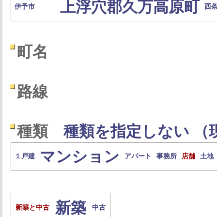
上浮穴郡久万高原町
伊予市
西
町名
路線
種類
種類を指定しない （
マンション
１戸建
アパート
事務所
店舗
土地
新築
新築と中古
中古