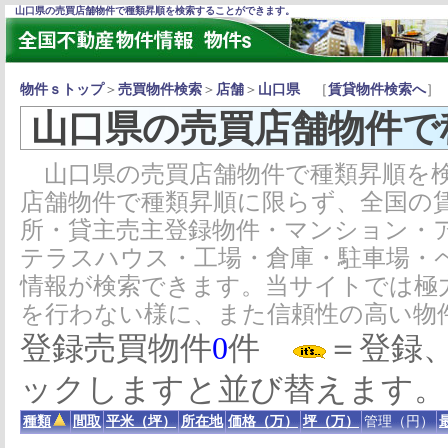
山口県の売買店舗物件で種類昇順を検索することができます。
物件ｓトップ
＞
売買物件検索
＞
店舗
＞
山口県
［
賃貸物件検索へ
］
山口県の売買店舗物件で
山口県の売買店舗物件で種類昇順を検
店舗物件で種類昇順に限らず、全国の
所・貸主売主登録物件・マンション・
テラスハウス・工場・倉庫・駐車場・
情報が検索できます。当サイトでは極
を行わない様に、また信頼性の高い物
登録売買物件
0
件
＝登録
ックしますと並び替えます。
種類
間取
平米（坪）
所在地
価格（万）
坪（万）
管理（円）