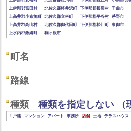
上伊那郡箕輪町
北安曇郡松川村
下伊那郡豊丘村
小県郡長
上伊那郡宮田村
北佐久郡軽井沢町
下伊那郡根羽村
千曲市
上高井郡小布施町
北佐久郡立科町
下伊那郡平谷村
茅野市
上高井郡高山村
北佐久郡御代田町
下伊那郡松川町
東御市
上水内郡飯綱町
駒ヶ根市
町名
路線
種類
種類を指定しない （
１戸建
マンション
アパート
事務所
店舗
土地
テラスハウス