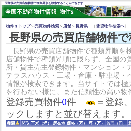
長野県の売買店舗物件で種類昇順を検索することができます。
物件ｓトップ
＞
売買物件検索
＞
店舗
＞
長野県
［
賃貸物件検索へ
］
長野県の売買店舗物件で
長野県の売買店舗物件で種類昇順を検
店舗物件で種類昇順に限らず、全国の
所・貸主売主登録物件・マンション・
テラスハウス・工場・倉庫・駐車場・
情報が検索できます。当サイトでは極
を行わない様に、また信頼性の高い物
登録売買物件
0
件
＝登録
ックしますと並び替えます。
種類
間取
平米（坪）
所在地
価格（万）
坪（万）
管理（円）