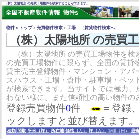
（株）太陽地所 の売買工場物件を検索することができます。
物件ｓトップ
＞
売買物件検索
＞
工場
［
賃貸物件検索へ
］
（株）太陽地所 の売買
（株）太陽地所 の売買工場物件を検
の売買工場物件に限らず、全国の賃貸
貸主売主登録物件・マンション・アパ
スハウス・工場・倉庫・駐車場・ペッ
が検索できます。当サイトでは極力、
わない様に、また信頼性の高い物件の
登録売買物件
0
件
＝登録
ックしますと並び替えます。
種類
間取
平米（坪）
所在地
価格（万）
坪（万）
管理（円）
最寄