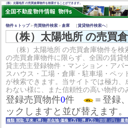
（株）太陽地所 の売買倉庫物件を検索することができます。
物件ｓトップ
＞
売買物件検索
＞
倉庫
［
賃貸物件検索へ
］
（株）太陽地所 の売買
（株）太陽地所 の売買倉庫物件を検
の売買倉庫物件に限らず、全国の賃貸
貸主売主登録物件・マンション・アパ
スハウス・工場・倉庫・駐車場・ペッ
が検索できます。当サイトでは極力、
わない様に、また信頼性の高い物件の
登録売買物件
0
件
＝登録
ックしますと並び替えます。
種類
間取
平米（坪）
所在地
価格（万）
坪（万）
管理（円）
最寄