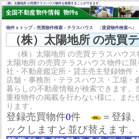
（株）太陽地所 の売買テラスハウス物件を検索することができます。
物件ｓトップ
＞
売買物件検索
＞
テラスハウス
［
賃貸物件検索へ
］
（株）太陽地所 の売買
（株）太陽地所 の売買テラスハウス
太陽地所 の売買テラスハウス物件に
社・不動産鑑定所・貸主売主登録物件
店舗・事務所・テラスハウス・工場・
暮らしの不動産情報が検索できます。
重複物件の掲載を行わない様に、また
ります。
登録売買物件
0
件
＝登録
ックしますと並び替えます。