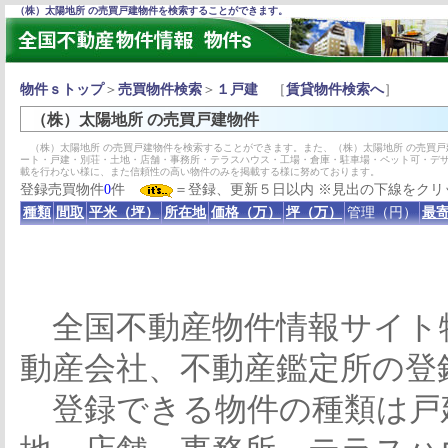
（株）太陽地所 の売買戸建物件を検索することができます。
物件ｓトップ
＞
売買物件検索
＞
１戸建
［
賃貸物件検索へ
］
（株）太陽地所 の売買戸建物件
（株）太陽地所 の売買戸建物件を検索することができます。また、（株）太陽地所 の売買
ート・戸建・別荘・土地・店舗・事務所・テラスハウス・工場・倉庫・駐車場・ペット可・デ
載を行わない様に、また信頼性の高い物件のみを掲載する様に努めております。
登録売買物件
0
件
＝登録、更新５日以内 ※見出の下線をクリ
種類
間取
平米（坪）
所在地
価格（万）
坪（万）
管理（円）
最寄
全国不動産物件情報サイト
動産会社、不動産鑑定所の登
登録できる物件の種類は戸