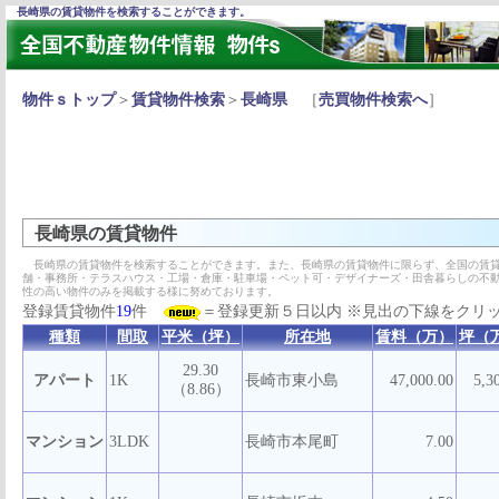
長崎県の賃貸物件を検索することができます。
物件ｓトップ
＞
賃貸物件検索
＞
長崎県
［
売買物件検索へ
］
長崎県の賃貸物件
長崎県の賃貸物件を検索することができます。また、長崎県の賃貸物件に限らず、全国の賃貸
舗・事務所・テラスハウス・工場・倉庫・駐車場・ペット可・デザイナーズ・田舎暮らしの不
性の高い物件のみを掲載する様に努めております。
登録賃貸物件
19
件
＝登録更新５日以内 ※見出の下線をクリ
種類
間取
平米（坪）
所在地
賃料（万）
坪（
29.30
アパート
1K
長崎市東小島
47,000.00
5,3
（8.86）
マンション
3LDK
長崎市本尾町
7.00