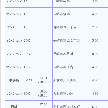
マンション
1K
長崎市坂本
4.50
マンション
1K
長崎市坂本
4.50
アパート
1K
長崎市界１丁目
2.50
マンション
2DK
長崎市三原２丁目
5.00
マンション
3DK
長崎市本尾町
8.00
マンション
1DK
長崎市本河内
4.50
34.71
事務所
ﾜﾝﾌﾛｱｰ
大村市大川田町
4.20
（10.50）
60.00
マンション
3DK
大村市富の原
4.80
（18.15）
27.00
店舗
大村市西大村本町
6.30