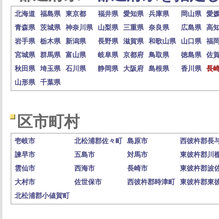
北海道
福島県
東京都
福井県
愛知県
兵庫県
岡山県
愛
青森県
茨城県
神奈川県
山梨県
三重県
奈良県
広島県
高
岩手県
栃木県
新潟県
長野県
滋賀県
和歌山県
山口県
福
宮城県
群馬県
富山県
岐阜県
京都府
鳥取県
徳島県
佐
秋田県
埼玉県
石川県
静岡県
大阪府
島根県
香川県
長
山形県
千葉県
区市町村
壱岐市
北松浦郡佐々町
島原市
西彼杵郡長
諫早市
五島市
対馬市
東彼杵郡川
雲仙市
西海市
長崎市
東彼杵郡波
大村市
佐世保市
西彼杵郡時津町
東彼杵郡東
北松浦郡小値賀町