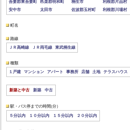
吾妻郡東吾妻町
邑楽郡明和町
桐生市
利根郡片品村
安中市
太田市
佐波郡玉村町
利根郡川場村
町名
路線
ＪＲ高崎線
ＪＲ両毛線
東武桐生線
種類
１戸建
マンション
アパート
事務所
店舗
土地
テラスハウス
新築と中古
新築
中古
駅・バス停までの時間(分）
５分以内
１０分以内
１５分以内
２０分以内