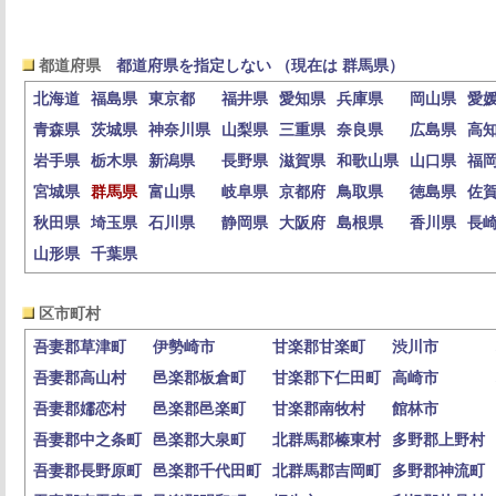
都道府県
都道府県を指定しない （現在は 群馬県）
北海道
福島県
東京都
福井県
愛知県
兵庫県
岡山県
愛
青森県
茨城県
神奈川県
山梨県
三重県
奈良県
広島県
高
岩手県
栃木県
新潟県
長野県
滋賀県
和歌山県
山口県
福
宮城県
群馬県
富山県
岐阜県
京都府
鳥取県
徳島県
佐
秋田県
埼玉県
石川県
静岡県
大阪府
島根県
香川県
長
山形県
千葉県
区市町村
吾妻郡草津町
伊勢崎市
甘楽郡甘楽町
渋川市
吾妻郡高山村
邑楽郡板倉町
甘楽郡下仁田町
高崎市
吾妻郡嬬恋村
邑楽郡邑楽町
甘楽郡南牧村
館林市
吾妻郡中之条町
邑楽郡大泉町
北群馬郡榛東村
多野郡上野村
吾妻郡長野原町
邑楽郡千代田町
北群馬郡吉岡町
多野郡神流町