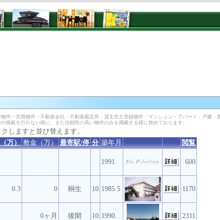
物件・売買物件・不動産会社・不動産鑑定所・貸主売主登録物件・マンション・アパート・戸建・
件の掲載を行わない様に、また信頼性の高い物件のみを掲載する様に努めております。
ックしますと並び替えます。
（万）
敷金（万）
最寄駅/停
分
築年月
閲覧
1991.
600
0.3
0
桐生
10
1985.5
1170
0ヶ月
後閑
10
1990.
2311