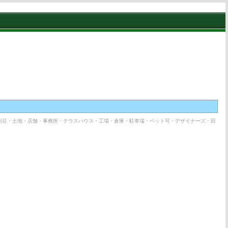
別荘・土地・店舗・事務所・テラスハウス・工場・倉庫・駐車場・ペット可・デザイナーズ・田