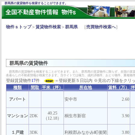
群馬県の賃貸物件を検索することができます。
物件ｓトップ
＞
賃貸物件検索
＞
群馬県
［
売買物件検索へ
］
群馬県の賃貸物件
群馬県の賃貸物件を検索することができます。また、群馬県の賃貸物件に限らず、全国の賃貸
舎暮らしの不動産情報が検索できます。当サイトでは極力、成約済物件、おとり物件、重複物
登録賃貸物件
17
件
＝登録更新５日以内 ※見出の下線をクリ
種類
間取
平米（坪）
所在地
賃料（万）
坪
アパート
安中市
2.60
40.25
マンション
2DK
桐生市新宿
3.90
（12.18）
１戸建
3DK
利根郡みなかみ町後閑
3.80