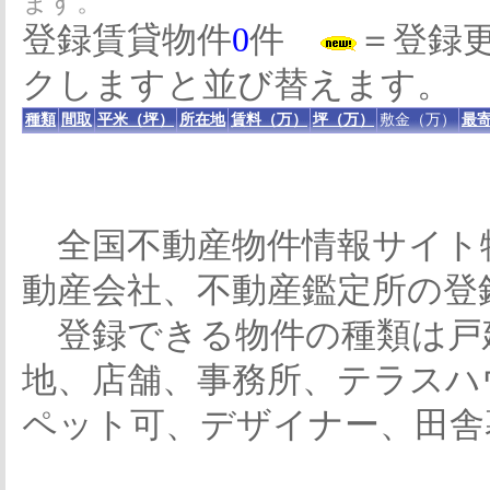
ます。
登録賃貸物件
0
件
＝登録
クしますと並び替えます。
種類
間取
平米（坪）
所在地
賃料（万）
坪（万）
敷金（万）
最寄
全国不動産物件情報サイト
動産会社、不動産鑑定所の登
登録できる物件の種類は戸
地、店舗、事務所、テラスハ
ペット可、デザイナー、田舎