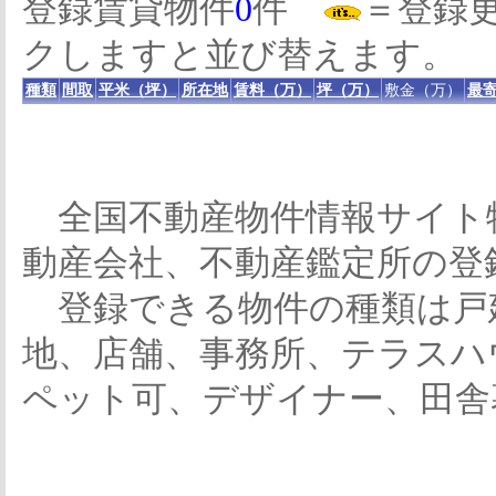
登録賃貸物件
0
件
＝登録
クしますと並び替えます。
種類
間取
平米（坪）
所在地
賃料（万）
坪（万）
敷金（万）
最寄
全国不動産物件情報サイト
動産会社、不動産鑑定所の登
登録できる物件の種類は戸
地、店舗、事務所、テラスハ
ペット可、デザイナー、田舎