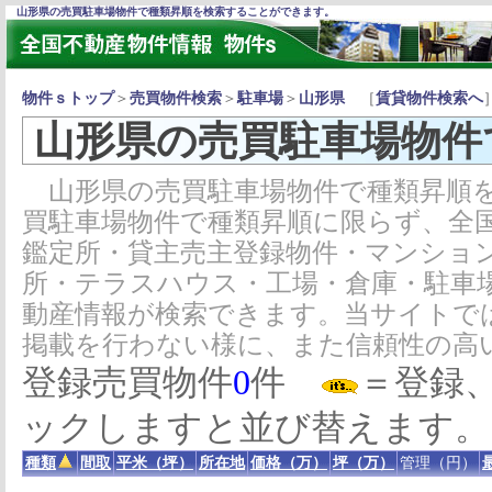
山形県の売買駐車場物件で種類昇順を検索することができます。
物件ｓトップ
＞
売買物件検索
＞
駐車場
＞
山形県
［
賃貸物件検索へ
山形県の売買駐車場物件
山形県の売買駐車場物件で種類昇順を
買駐車場物件で種類昇順に限らず、全
鑑定所・貸主売主登録物件・マンショ
所・テラスハウス・工場・倉庫・駐車
動産情報が検索できます。当サイトで
掲載を行わない様に、また信頼性の高
登録売買物件
0
件
＝登録
ックしますと並び替えます。
種類
間取
平米（坪）
所在地
価格（万）
坪（万）
管理（円）