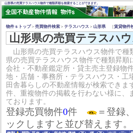
山形県の売買テラスハウス物件で種類昇順を検索することができます。
物件ｓトップ
＞
売買物件検索
＞
テラスハウス
＞
山形県
［
賃貸物件
山形県の売買テラスハウ
山形県の売買テラスハウス物件で種
県の売買テラスハウス物件で種類昇順
会社・不動産鑑定所・貸主売主登録物
地・店舗・事務所・テラスハウス・工
田舎暮らしの不動産情報が検索できま
件、重複物件の掲載を行わない様に、
ております。
登録売買物件
0
件
＝登録
ックしますと並び替えます。