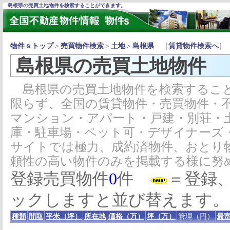
島根県の売買土地物件を検索することができます。
物件ｓトップ
＞
売買物件検索
＞
土地
＞
島根県
［
賃貸物件検索へ
］
島根県の売買土地物件
島根県の売買土地物件を検索すること
限らず、全国の賃貸物件・売買物件・
マンション・アパート・戸建・別荘・
庫・駐車場・ペット可・デザイナーズ
サイトでは極力、成約済物件、おとり
頼性の高い物件のみを掲載する様に努
登録売買物件
0
件
＝登録
ックしますと並び替えます。
種類
間取
平米（坪）
所在地
価格（万）
坪（万）
管理（円）
最寄