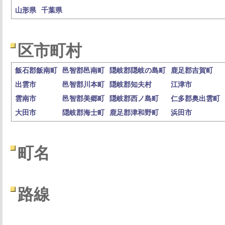
山形県
千葉県
区市町村
飯石郡飯南町
邑智郡邑南町
隠岐郡隠岐の島町
鹿足郡吉賀町
出雲市
邑智郡川本町
隠岐郡知夫村
江津市
雲南市
邑智郡美郷町
隠岐郡西ノ島町
仁多郡奥出雲町
大田市
隠岐郡海士町
鹿足郡津和野町
浜田市
町名
路線