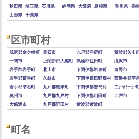
秋田県
埼玉県
石川県
静岡県
大阪府
島根県
香川県
長
山形県
千葉県
区市町村
胆沢郡金ケ崎町
釜石市
九戸郡洋野町
紫波郡矢巾
一関市
上閉伊郡大槌町
気仙郡住田町
滝沢市
岩手郡岩手町
北上市
下閉伊郡岩泉町
遠野市
岩手郡葛巻町
久慈市
下閉伊郡田野畑村
西磐井郡平
岩手郡雫石町
九戸郡軽米町
下閉伊郡普代村
二戸郡一戸
奥州市
九戸郡九戸村
下閉伊郡山田町
二戸市
大船渡市
九戸郡野田村
紫波郡紫波町
町名