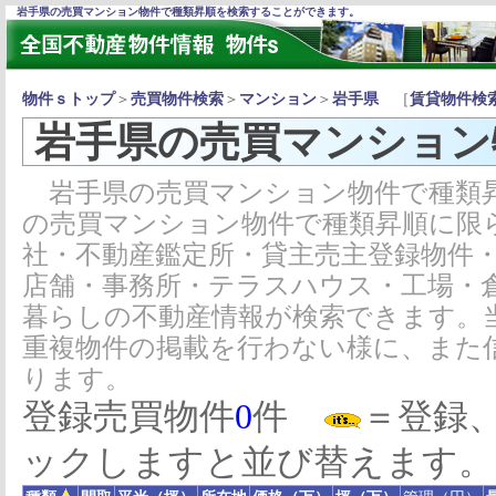
岩手県の売買マンション物件で種類昇順を検索することができます。
物件ｓトップ
＞
売買物件検索
＞
マンション
＞
岩手県
［
賃貸物件検
岩手県の売買マンション
岩手県の売買マンション物件で種類昇
の売買マンション物件で種類昇順に限
社・不動産鑑定所・貸主売主登録物件
店舗・事務所・テラスハウス・工場・
暮らしの不動産情報が検索できます。
重複物件の掲載を行わない様に、また
ります。
登録売買物件
0
件
＝登録
ックしますと並び替えます。