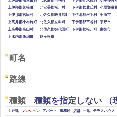
上伊那郡南箕輪村
北安曇郡白馬村
下伊那郡天龍村
小県郡青
上伊那郡箕輪町
北安曇郡松川村
下伊那郡豊丘村
小県郡長
上伊那郡宮田村
北佐久郡軽井沢町
下伊那郡根羽村
千曲市
上高井郡小布施町
北佐久郡立科町
下伊那郡平谷村
茅野市
上高井郡高山村
北佐久郡御代田町
下伊那郡松川町
東御市
上水内郡飯綱町
駒ヶ根市
町名
路線
種類
種類を指定しない （
１戸建
マンション
アパート
事務所
店舗
土地
テラスハウス