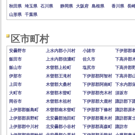
秋田県
埼玉県
石川県
静岡県
大阪府
島根県
香川県
長
山形県
千葉県
区市町村
安曇野市
上水内郡小川村
小諸市
下伊那郡
飯田市
上水内郡信濃町
佐久市
下高井郡
飯山市
木曽郡上松町
塩尻市
下高井郡
伊那市
木曽郡王滝村
下伊那郡阿智村
下高井郡
上田市
木曽郡大桑村
下伊那郡阿南町
下水内郡
大町市
木曽郡木曽町
下伊那郡売木村
須坂市
岡谷市
木曽郡木祖村
下伊那郡大鹿村
諏訪郡下
上伊那郡飯島町
木曽郡南木曽町
下伊那郡下條村
諏訪郡原
上伊那郡辰野町
北安曇郡池田町
下伊那郡喬木村
諏訪郡富
上伊那郡中川村
北安曇郡小谷村
下伊那郡高森町
諏訪市