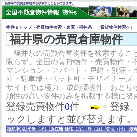
福井県の売買倉庫物件を検索することができます。
物件ｓトップ
＞
売買物件検索
＞
倉庫
＞
福井県
［
賃貸物件検索へ
］
福井県の売買倉庫物件
福井県の売買倉庫物件を検索すること
限らず、全国の賃貸物件・売買物件・
マンション・アパート・戸建・別荘・
庫・駐車場・ペット可・デザイナーズ
サイトでは極力、成約済物件、おとり
頼性の高い物件のみを掲載する様に努
登録売買物件
0
件
＝登録
ックしますと並び替えます。
種類
間取
平米（坪）
所在地
価格（万）
坪（万）
管理（円）
最寄