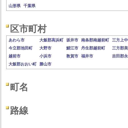
山形県
千葉県
区市町村
あわら市
大飯郡高浜町
坂井市
南条郡南越前町
三方上中
今立郡池田町
大野市
鯖江市
丹生郡越前町
三方郡美
越前市
小浜市
敦賀市
福井市
吉田郡永
大飯郡おおい町
勝山市
町名
路線