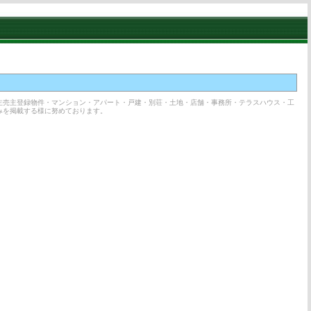
主売主登録物件・マンション・アパート・戸建・別荘・土地・店舗・事務所・テラスハウス・工
みを掲載する様に努めております。