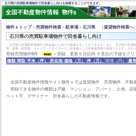
石川県の売買駐車場物件で田舎暮らし向けを検索することができます。
物件ｓトップ
＞
売買物件検索
＞
駐車場
＞
石川県
［
賃貸物件検索へ
石川県の売買駐車場物件で田舎暮らし向け
石川県の売買駐車場物件で田舎暮らし向けを検索することができます。また、石川県の売買駐
場・倉庫・駐車場・ペット可・デザイナーズ・田舎暮らしの不動産情報が検索できます。当サ
登録売買物件
0
件
＝登録、更新５日以内 ※見出の下線をクリ
種類
間取
平米（坪）
所在地
価格（万）
坪（万）
管理（円）
最寄
全国不動産物件情報サイト物件ｓでは賃貸物件、売買物件、不動
登録できる物件の種類は戸建、マンション、アパート、土地、店舗
ペット可、デザイナー、田舎暮らしの不動産情報です。