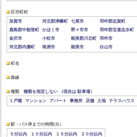
区市町村
加賀市
河北郡津幡町
七尾市
羽咋郡志賀町
鹿島郡中能登町
かほく市
野々市市
羽咋郡宝達志水町
金沢市
小松市
能美郡川北町
羽咋市
河北郡内灘町
珠洲市
能美市
白山市
町名
路線
種類
種類を指定しない （現在は 駐車場）
１戸建
マンション
アパート
事務所
店舗
土地
テラスハウス
駅・バス停までの時間(分）
５分以内
１０分以内
１５分以内
２０分以内