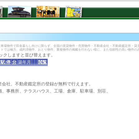
］
車場物件で田舎暮らし向けに限らず、全国の賃貸物件・売買物件・不動産会社・不動産鑑定所・貸
イトでは極力、成約済物件、おとり物件、重複物件の掲載を行わない様に、また信頼性の高い物件の
ックしますと並び替えます。
駅/停
分
築年月
閲覧
産会社、不動産鑑定所の登録が無料で行えます。
、事務所、テラスハウス、工場、倉庫、駐車場、別荘、