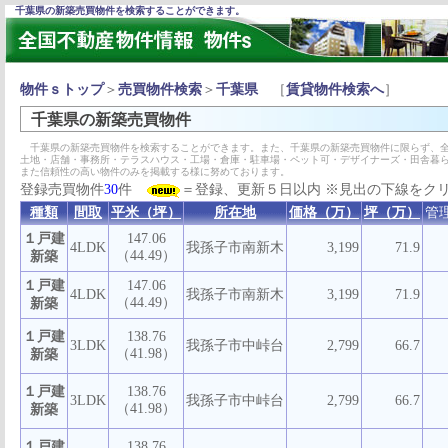
千葉県の新築売買物件を検索することができます。
物件ｓトップ
＞
売買物件検索
＞
千葉県
［
賃貸物件検索へ
］
千葉県の新築売買物件
千葉県の新築売買物件を検索することができます。また、千葉県の新築売買物件に限らず、全
土地・店舗・事務所・テラスハウス・工場・倉庫・駐車場・ペット可・デザイナーズ・田舎暮
また信頼性の高い物件のみを掲載する様に努めております。
登録売買物件
30
件
＝登録、更新５日以内 ※見出の下線をク
種類
間取
平米（坪）
所在地
価格（万）
坪（万）
管
１戸建
147.06
4LDK
我孫子市南新木
3,199
71.9
（44.49）
新築
１戸建
147.06
4LDK
我孫子市南新木
3,199
71.9
（44.49）
新築
１戸建
138.76
3LDK
我孫子市中峠台
2,799
66.7
（41.98）
新築
１戸建
138.76
3LDK
我孫子市中峠台
2,799
66.7
（41.98）
新築
１戸建
138.76