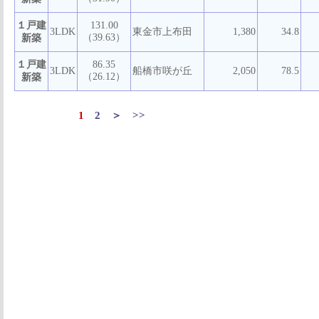
１戸建
131.00
3LDK
東金市上布田
1,380
34.8
（39.63）
新築
１戸建
86.35
3LDK
船橋市咲が丘
2,050
78.5
（26.12）
新築
1
2
＞
>>