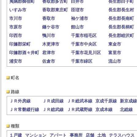
夷隅郡御宿町
香取郡多古町
白井市
長生郡白子町
いすみ市
香取郡東庄町
匝瑳市
長生郡長生村
市川市
香取市
袖ケ浦市
長生郡長南町
市原市
鎌ケ谷市
館山市
長生郡長柄町
印西市
鴨川市
千葉市稲毛区
長生郡睦沢町
印旛郡栄町
木更津市
千葉市中央区
東金市
印旛郡酒々井町
君津市
千葉市花見川区
富里市
浦安市
佐倉市
千葉市緑区
流山市
町名
路線
ＪＲ外房線
ＪＲ成田線
ＪＲ総武本線
京成千原線
新京成線
ＪＲ常磐緩行線
ＪＲ総武線
ＪＲ武蔵野線
京成本線
北総線
種類
１戸建
マンション
アパート
事務所
店舗
土地
テラスハウス