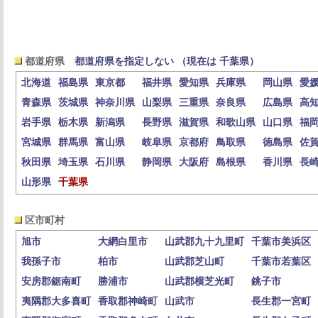
都道府県
都道府県を指定しない （現在は 千葉県）
北海道
福島県
東京都
福井県
愛知県
兵庫県
岡山県
愛
青森県
茨城県
神奈川県
山梨県
三重県
奈良県
広島県
高
岩手県
栃木県
新潟県
長野県
滋賀県
和歌山県
山口県
福
宮城県
群馬県
富山県
岐阜県
京都府
鳥取県
徳島県
佐
秋田県
埼玉県
石川県
静岡県
大阪府
島根県
香川県
長
山形県
千葉県
区市町村
旭市
大網白里市
山武郡九十九里町
千葉市美浜区
我孫子市
柏市
山武郡芝山町
千葉市若葉区
安房郡鋸南町
勝浦市
山武郡横芝光町
銚子市
夷隅郡大多喜町
香取郡神崎町
山武市
長生郡一宮町