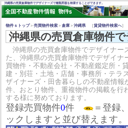
沖縄県の売買倉庫物件でデザイナーズで種類昇順を検索することができます。
物件ｓトップ
＞
売買物件検索
＞
倉庫
＞
沖縄県
［
賃貸物件検索へ
］
沖縄県の売買倉庫物件で
沖縄県の売買倉庫物件でデザイナー
た、沖縄県の売買倉庫物件でデザイナ
買物件・不動産会社・不動産鑑定所・
建・別荘・土地・店舗・事務所・テラ
ザイナーズ・田舎暮らしの不動産情報
件、おとり物件、重複物件の掲載を行
する様に努めております。
登録売買物件
0
件
＝登録
ックしますと並び替えます。