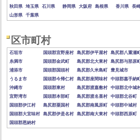
秋田県
埼玉県
石川県
静岡県
大阪府
島根県
香川県
長
山形県
千葉県
区市町村
石垣市
国頭郡宜野座村
島尻郡伊平屋村
島尻郡八重瀬
糸満市
国頭郡金武町
島尻郡北大東村
島尻郡与那原
浦添市
国頭郡国頭村
島尻郡久米島町
豊見城市
うるま市
国頭郡今帰仁村
島尻郡座間味村
中頭郡嘉手納
沖縄市
国頭郡東村
島尻郡渡嘉敷村
中頭郡北中城
宜野湾市
国頭郡本部町
島尻郡渡名喜村
中頭郡北谷町
国頭郡伊江村
島尻郡粟国村
島尻郡南風原町
中頭郡中城村
国頭郡大宜味村
島尻郡伊是名村
島尻郡南大東村
中頭郡西原町
国頭郡恩納村