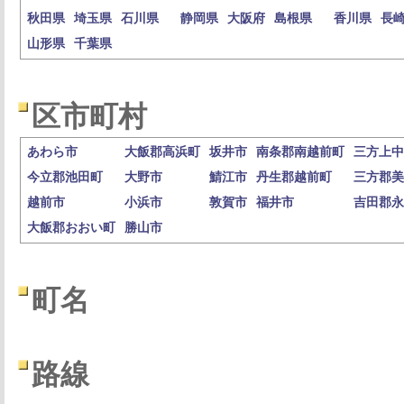
秋田県
埼玉県
石川県
静岡県
大阪府
島根県
香川県
長
山形県
千葉県
区市町村
あわら市
大飯郡高浜町
坂井市
南条郡南越前町
三方上中
今立郡池田町
大野市
鯖江市
丹生郡越前町
三方郡美
越前市
小浜市
敦賀市
福井市
吉田郡永
大飯郡おおい町
勝山市
町名
路線