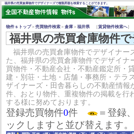
福井県の売買倉庫物件でデザイナーズで種類昇順を検索することができます。
物件ｓトップ
＞
売買物件検索
＞
倉庫
＞
福井県
［
賃貸物件検索へ
］
福井県の売買倉庫物件で
福井県の売買倉庫物件でデザイナー
た、福井県の売買倉庫物件でデザイナ
買物件・不動産会社・不動産鑑定所・
建・別荘・土地・店舗・事務所・テラ
ザイナーズ・田舎暮らしの不動産情報
件、おとり物件、重複物件の掲載を行
する様に努めております。
登録売買物件
0
件
＝登録
ックしますと並び替えます。