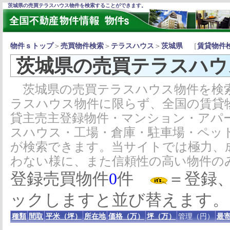
茨城県の売買テラスハウス物件を検索することができます。
物件ｓトップ
＞
売買物件検索
＞
テラスハウス
＞
茨城県
［
賃貸物件
茨城県の売買テラスハウ
茨城県の売買テラスハウス物件を検
ラスハウス物件に限らず、全国の賃貸
貸主売主登録物件・マンション・アパ
スハウス・工場・倉庫・駐車場・ペッ
が検索できます。当サイトでは極力、
わない様に、また信頼性の高い物件の
登録売買物件
0
件
＝登録
ックしますと並び替えます。
種類
間取
平米（坪）
所在地
価格（万）
坪（万）
管理（円）
最寄