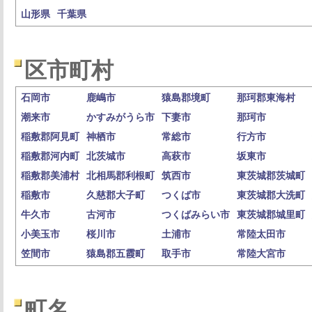
山形県
千葉県
区市町村
石岡市
鹿嶋市
猿島郡境町
那珂郡東海村
潮来市
かすみがうら市
下妻市
那珂市
稲敷郡阿見町
神栖市
常総市
行方市
稲敷郡河内町
北茨城市
高萩市
坂東市
稲敷郡美浦村
北相馬郡利根町
筑西市
東茨城郡茨城町
稲敷市
久慈郡大子町
つくば市
東茨城郡大洗町
牛久市
古河市
つくばみらい市
東茨城郡城里町
小美玉市
桜川市
土浦市
常陸太田市
笠間市
猿島郡五霞町
取手市
常陸大宮市
町名