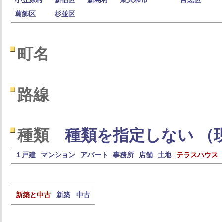
小笠原村
新宿区
新島村
東大和市
目黒区
葛飾区
杉並区
町名
路線
種類
種類を指定しない （
１戸建
マンション
アパート
事務所
店舗
土地
テラスハウス
新築と中古
新築
中古