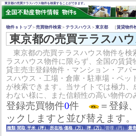
東京都の売買テラスハウス物件を検索することができます。
物件ｓトップ
＞
売買物件検索
＞
テラスハウス
＞
東京都
［
賃貸物件
東京都の売買テラスハウ
東京都の売買テラスハウス物件を検
ラスハウス物件に限らず、全国の賃貸
貸主売主登録物件・マンション・アパ
スハウス・工場・倉庫・駐車場・ペッ
が検索できます。当サイトでは極力、
わない様に、また信頼性の高い物件の
登録売買物件
0
件
＝登録
ックしますと並び替えます。
種類
間取
平米（坪）
所在地
価格（万）
坪（万）
管理（円）
最寄