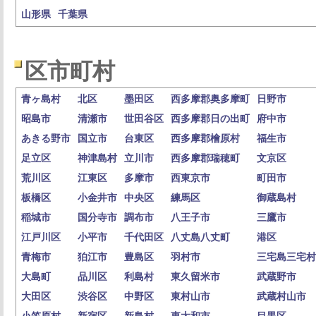
山形県
千葉県
区市町村
青ヶ島村
北区
墨田区
西多摩郡奥多摩町
日野市
昭島市
清瀬市
世田谷区
西多摩郡日の出町
府中市
あきる野市
国立市
台東区
西多摩郡檜原村
福生市
足立区
神津島村
立川市
西多摩郡瑞穂町
文京区
荒川区
江東区
多摩市
西東京市
町田市
板橋区
小金井市
中央区
練馬区
御蔵島村
稲城市
国分寺市
調布市
八王子市
三鷹市
江戸川区
小平市
千代田区
八丈島八丈町
港区
青梅市
狛江市
豊島区
羽村市
三宅島三宅村
大島町
品川区
利島村
東久留米市
武蔵野市
大田区
渋谷区
中野区
東村山市
武蔵村山市