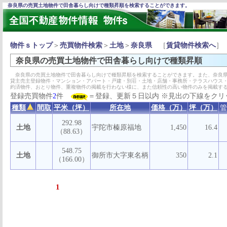
奈良県の売買土地物件で田舎暮らし向けで種類昇順を検索することができます。
物件ｓトップ
＞
売買物件検索
＞
土地
＞
奈良県
［
賃貸物件検索へ
］
奈良県の売買土地物件で田舎暮らし向けで種類昇順
奈良県の売買土地物件で田舎暮らし向けで種類昇順を検索することができます。また、奈良県
貸主売主登録物件・マンション・アパート・戸建・別荘・土地・店舗・事務所・テラスハウス
約済物件、おとり物件、重複物件の掲載を行わない様に、また信頼性の高い物件のみを掲載す
登録売買物件
2
件
＝登録、更新５日以内 ※見出の下線をクリ
種類
間取
平米（坪）
所在地
価格（万）
坪（万）
管
292.98
土地
宇陀市榛原福地
1,450
16.4
（88.63）
548.75
土地
御所市大字東名柄
350
2.1
（166.00）
1