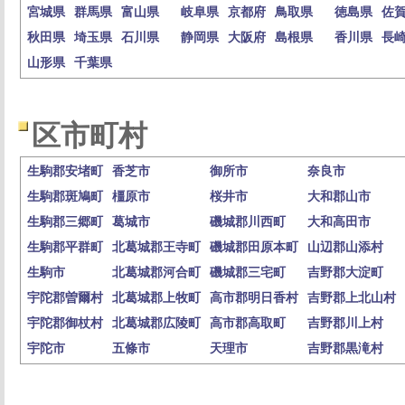
宮城県
群馬県
富山県
岐阜県
京都府
鳥取県
徳島県
佐
秋田県
埼玉県
石川県
静岡県
大阪府
島根県
香川県
長
山形県
千葉県
区市町村
生駒郡安堵町
香芝市
御所市
奈良市
生駒郡斑鳩町
橿原市
桜井市
大和郡山市
生駒郡三郷町
葛城市
磯城郡川西町
大和高田市
生駒郡平群町
北葛城郡王寺町
磯城郡田原本町
山辺郡山添村
生駒市
北葛城郡河合町
磯城郡三宅町
吉野郡大淀町
宇陀郡曽爾村
北葛城郡上牧町
高市郡明日香村
吉野郡上北山村
宇陀郡御杖村
北葛城郡広陵町
高市郡高取町
吉野郡川上村
宇陀市
五條市
天理市
吉野郡黒滝村