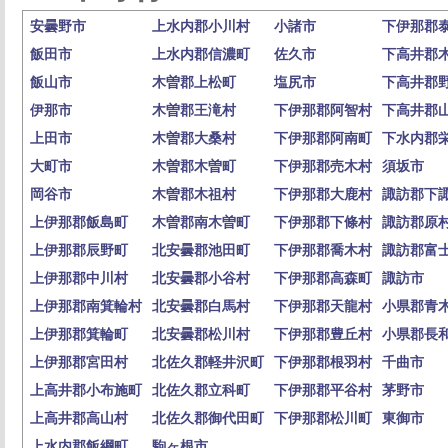
安曇野市
上水内郡小川村
小諸市
下伊那郡
飯田市
上水内郡信濃町
佐久市
下高井郡
飯山市
木曽郡上松町
塩尻市
下高井郡
伊那市
木曽郡王滝村
下伊那郡阿智村
下高井郡
上田市
木曽郡大桑村
下伊那郡阿南町
下水内郡
大町市
木曽郡木曽町
下伊那郡売木村
須坂市
岡谷市
木曽郡木祖村
下伊那郡大鹿村
諏訪郡下
上伊那郡飯島町
木曽郡南木曽町
下伊那郡下條村
諏訪郡原
上伊那郡辰野町
北安曇郡池田町
下伊那郡喬木村
諏訪郡富
上伊那郡中川村
北安曇郡小谷村
下伊那郡高森町
諏訪市
上伊那郡南箕輪村
北安曇郡白馬村
下伊那郡天龍村
小県郡青
上伊那郡箕輪町
北安曇郡松川村
下伊那郡豊丘村
小県郡長
上伊那郡宮田村
北佐久郡軽井沢町
下伊那郡根羽村
千曲市
上高井郡小布施町
北佐久郡立科町
下伊那郡平谷村
茅野市
上高井郡高山村
北佐久郡御代田町
下伊那郡松川町
東御市
上水内郡飯綱町
駒ヶ根市