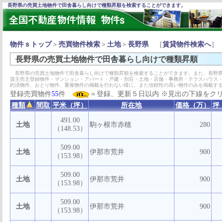
長野県の売買土地物件で田舎暮らし向けで種類昇順を検索することができます。
物件ｓトップ
＞
売買物件検索
＞
土地
＞
長野県
［
賃貸物件検索へ
］
長野県の売買土地物件で田舎暮らし向けで種類昇順
長野県の売買土地物件で田舎暮らし向けで種類昇順を検索することができます。また、長野県
貸主売主登録物件・マンション・アパート・戸建・別荘・土地・店舗・事務所・テラスハウス
約済物件、おとり物件、重複物件の掲載を行わない様に、また信頼性の高い物件のみを掲載す
登録売買物件
55
件
＝登録、更新５日以内 ※見出の下線をク
種類
間取
平米（坪）
所在地
価格（万）
坪
491.00
土地
駒ヶ根市赤穂
280
（148.53）
509.00
土地
伊那市荒井
900
（153.98）
509.00
土地
伊那市荒井
900
（153.98）
509.00
土地
伊那市荒井
900
（153.98）