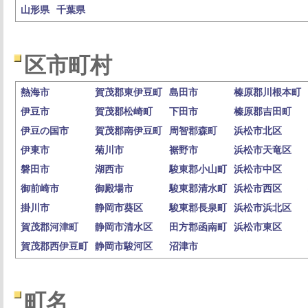
山形県
千葉県
区市町村
熱海市
賀茂郡東伊豆町
島田市
榛原郡川根本町
伊豆市
賀茂郡松崎町
下田市
榛原郡吉田町
伊豆の国市
賀茂郡南伊豆町
周智郡森町
浜松市北区
伊東市
菊川市
裾野市
浜松市天竜区
磐田市
湖西市
駿東郡小山町
浜松市中区
御前崎市
御殿場市
駿東郡清水町
浜松市西区
掛川市
静岡市葵区
駿東郡長泉町
浜松市浜北区
賀茂郡河津町
静岡市清水区
田方郡函南町
浜松市東区
賀茂郡西伊豆町
静岡市駿河区
沼津市
町名