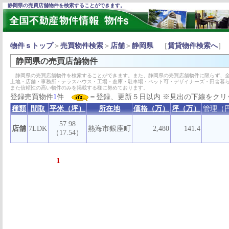
静岡県の売買店舗物件を検索することができます。
物件ｓトップ
＞
売買物件検索
＞
店舗
＞
静岡県
［
賃貸物件検索へ
］
静岡県の売買店舗物件
静岡県の売買店舗物件を検索することができます。また、静岡県の売買店舗物件に限らず、全
土地・店舗・事務所・テラスハウス・工場・倉庫・駐車場・ペット可・デザイナーズ・田舎暮
また信頼性の高い物件のみを掲載する様に努めております。
登録売買物件
1
件
＝登録、更新５日以内 ※見出の下線をクリ
種類
間取
平米（坪）
所在地
価格（万）
坪（万）
管理（
57.98
店舗
7LDK
熱海市銀座町
2,480
141.4
（17.54）
1