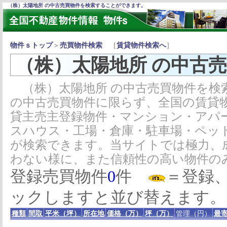
（株）太陽地所 の中古売買物件を検索することができます。
物件ｓトップ
＞
売買物件検索
［
賃貸物件検索へ
］
（株）太陽地所 の中古
（株）太陽地所 の中古売買物件を検
の中古売買物件に限らず、全国の賃貸
貸主売主登録物件・マンション・アパ
スハウス・工場・倉庫・駐車場・ペッ
が検索できます。当サイトでは極力、
わない様に、また信頼性の高い物件の
登録売買物件
0
件
＝登録
ックしますと並び替えます。
種類
間取
平米（坪）
所在地
価格（万）
坪（万）
管理（円）
最寄