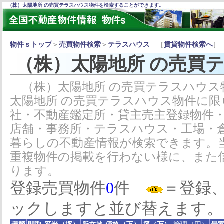
（株）太陽地所 の売買テラスハウス物件を検索することができます。
物件ｓトップ
＞
売買物件検索
＞
テラスハウス
［
賃貸物件検索へ
］
（株）太陽地所 の売買
（株）太陽地所 の売買テラスハウス
太陽地所 の売買テラスハウス物件に
社・不動産鑑定所・貸主売主登録物件
店舗・事務所・テラスハウス・工場・
暮らしの不動産情報が検索できます。
重複物件の掲載を行わない様に、また
ります。
登録売買物件
0
件
＝登録
ックしますと並び替えます。