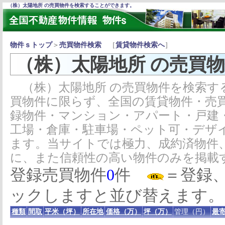
（株）太陽地所 の売買物件を検索することができます。
物件ｓトップ
＞
売買物件検索
［
賃貸物件検索へ
］
（株）太陽地所 の売買
（株）太陽地所 の売買物件を検索す
買物件に限らず、全国の賃貸物件・売
録物件・マンション・アパート・戸建
工場・倉庫・駐車場・ペット可・デザ
ます。当サイトでは極力、成約済物件
に、また信頼性の高い物件のみを掲載
登録売買物件
0
件
＝登録
ックしますと並び替えます。
種類
間取
平米（坪）
所在地
価格（万）
坪（万）
管理（円）
最寄