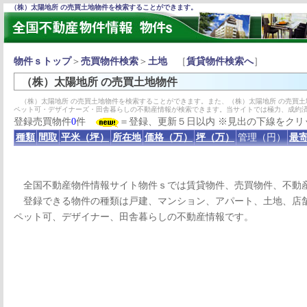
（株）太陽地所 の売買土地物件を検索することができます。
物件ｓトップ
＞
売買物件検索
＞
土地
［
賃貸物件検索へ
］
（株）太陽地所 の売買土地物件
（株）太陽地所 の売買土地物件を検索することができます。また、（株）太陽地所 の売買
ペット可・デザイナーズ・田舎暮らしの不動産情報が検索できます。当サイトでは極力、成約
登録売買物件
0
件
＝登録、更新５日以内 ※見出の下線をクリ
種類
間取
平米（坪）
所在地
価格（万）
坪（万）
管理（円）
最寄
全国不動産物件情報サイト物件ｓでは賃貸物件、売買物件、不動
登録できる物件の種類は戸建、マンション、アパート、土地、店舗
ペット可、デザイナー、田舎暮らしの不動産情報です。