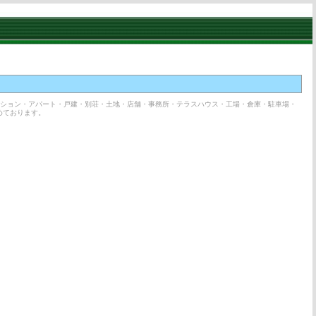
ンション・アパート・戸建・別荘・土地・店舗・事務所・テラスハウス・工場・倉庫・駐車場・
めております。