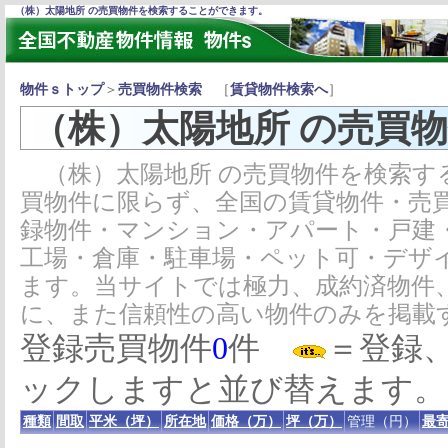
（株）太陽地所 の売買物件を検索することができます。
物件ｓトップ
＞
売買物件検索
［
賃貸物件検索へ
］
（株）太陽地所 の売買
（株）太陽地所 の売買物件を検索す
買物件に限らず、全国の賃貸物件・売
録物件・マンション・アパート・戸建
工場・倉庫・駐車場・ペット可・デザ
ます。当サイトでは極力、成約済物件
に、また信頼性の高い物件のみを掲載
登録売買物件
0
件
＝登録
ックしますと並び替えます。
種類
間取
平米（坪）
所在地
価格（万）
坪（万）
管理（円）
最寄