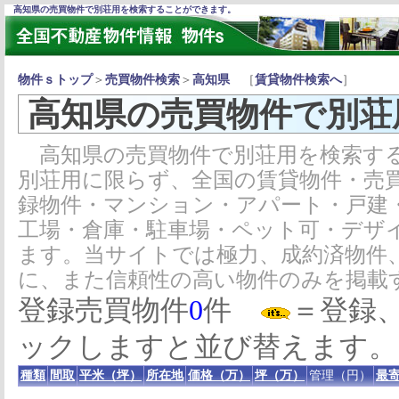
高知県の売買物件で別荘用を検索することができます。
物件ｓトップ
＞
売買物件検索
＞
高知県
［
賃貸物件検索へ
］
高知県の売買物件で別荘
高知県の売買物件で別荘用を検索する
別荘用に限らず、全国の賃貸物件・売
録物件・マンション・アパート・戸建
工場・倉庫・駐車場・ペット可・デザ
ます。当サイトでは極力、成約済物件
に、また信頼性の高い物件のみを掲載
登録売買物件
0
件
＝登録
ックしますと並び替えます。
種類
間取
平米（坪）
所在地
価格（万）
坪（万）
管理（円）
最寄