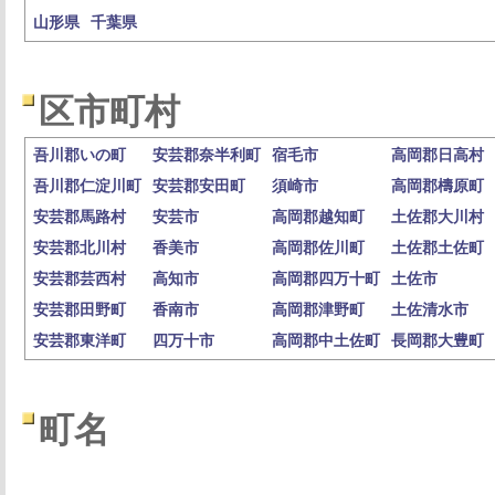
山形県
千葉県
区市町村
吾川郡いの町
安芸郡奈半利町
宿毛市
高岡郡日高村
吾川郡仁淀川町
安芸郡安田町
須崎市
高岡郡檮原町
安芸郡馬路村
安芸市
高岡郡越知町
土佐郡大川村
安芸郡北川村
香美市
高岡郡佐川町
土佐郡土佐町
安芸郡芸西村
高知市
高岡郡四万十町
土佐市
安芸郡田野町
香南市
高岡郡津野町
土佐清水市
安芸郡東洋町
四万十市
高岡郡中土佐町
長岡郡大豊町
町名