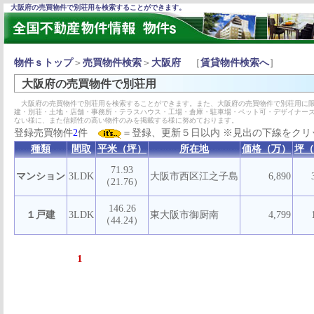
大阪府の売買物件で別荘用を検索することができます。
物件ｓトップ
＞
売買物件検索
＞
大阪府
［
賃貸物件検索へ
］
大阪府の売買物件で別荘用
大阪府の売買物件で別荘用を検索することができます。また、大阪府の売買物件で別荘用に限
建・別荘・土地・店舗・事務所・テラスハウス・工場・倉庫・駐車場・ペット可・デザイナー
ない様に、また信頼性の高い物件のみを掲載する様に努めております。
登録売買物件
2
件
＝登録、更新５日以内 ※見出の下線をクリ
種類
間取
平米（坪）
所在地
価格（万）
坪（
71.93
マンション
3LDK
大阪市西区江之子島
6,890
（21.76）
146.26
１戸建
3LDK
東大阪市御厨南
4,799
（44.24）
1