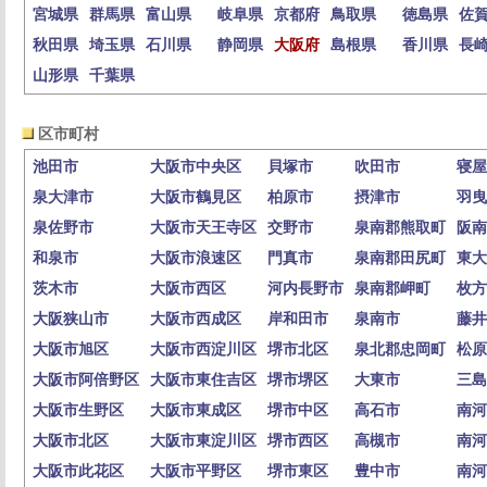
宮城県
群馬県
富山県
岐阜県
京都府
鳥取県
徳島県
佐
秋田県
埼玉県
石川県
静岡県
大阪府
島根県
香川県
長
山形県
千葉県
区市町村
池田市
大阪市中央区
貝塚市
吹田市
寝屋
泉大津市
大阪市鶴見区
柏原市
摂津市
羽曳
泉佐野市
大阪市天王寺区
交野市
泉南郡熊取町
阪南
和泉市
大阪市浪速区
門真市
泉南郡田尻町
東大
茨木市
大阪市西区
河内長野市
泉南郡岬町
枚方
大阪狭山市
大阪市西成区
岸和田市
泉南市
藤井
大阪市旭区
大阪市西淀川区
堺市北区
泉北郡忠岡町
松原
大阪市阿倍野区
大阪市東住吉区
堺市堺区
大東市
三島
大阪市生野区
大阪市東成区
堺市中区
高石市
南河
大阪市北区
大阪市東淀川区
堺市西区
高槻市
南河
大阪市此花区
大阪市平野区
堺市東区
豊中市
南河