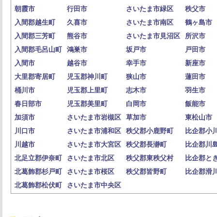
朝霞市
行田市
さいたま市緑区
秩父市
入間郡越生町
久喜市
さいたま市南区
鶴ヶ島市
入間郡三芳町
熊谷市
さいたま市見沼区
所沢市
入間郡毛呂山町
鴻巣市
坂戸市
戸田市
入間市
越谷市
幸手市
新座市
大里郡寄居町
児玉郡神川町
狭山市
蓮田市
桶川市
児玉郡上里町
志木市
羽生市
春日部市
児玉郡美里町
白岡市
飯能市
加須市
さいたま市岩槻区
草加市
東松山市
川口市
さいたま市浦和区
秩父郡小鹿野町
比企郡小
川越市
さいたま市大宮区
秩父郡長瀞町
比企郡川
北足立郡伊奈町
さいたま市北区
秩父郡東秩父村
比企郡と
北葛飾郡杉戸町
さいたま市桜区
秩父郡皆野町
比企郡滑
北葛飾郡松伏町
さいたま市中央区