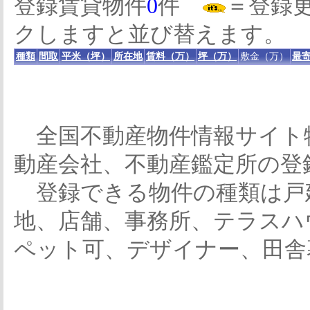
登録賃貸物件
0
件
＝登録
クしますと並び替えます。
種類
間取
平米（坪）
所在地
賃料（万）
坪（万）
敷金（万）
最寄
全国不動産物件情報サイト
動産会社、不動産鑑定所の登
登録できる物件の種類は戸
地、店舗、事務所、テラスハ
ペット可、デザイナー、田舎