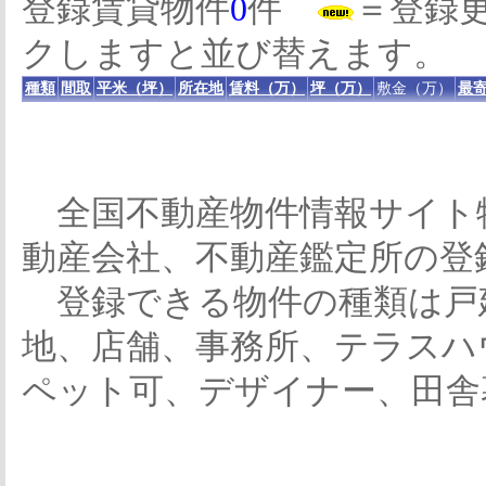
登録賃貸物件
0
件
＝登録
クしますと並び替えます。
種類
間取
平米（坪）
所在地
賃料（万）
坪（万）
敷金（万）
最寄
全国不動産物件情報サイト
動産会社、不動産鑑定所の登
登録できる物件の種類は戸
地、店舗、事務所、テラスハ
ペット可、デザイナー、田舎