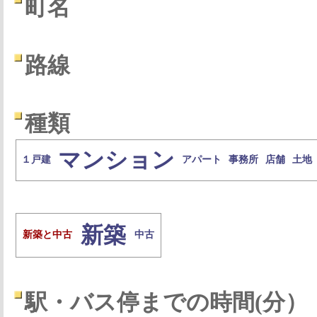
町名
路線
種類
マンション
１戸建
アパート
事務所
店舗
土地
新築
新築と中古
中古
駅・バス停までの時間(分）