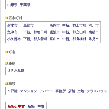
山形県
千葉県
区市町村
射水市
黒部市
高岡市
中新川郡上市町
滑川市
魚津市
下新川郡朝日町
砺波市
中新川郡立山町
南砺市
小矢部市
下新川郡入善町
富山市
中新川郡舟橋村
氷見市
町名
路線
ＪＲ氷見線
種類
１戸建
マンション
アパート
事務所
店舗
土地
テラスハウス
新築と中古
新築
中古