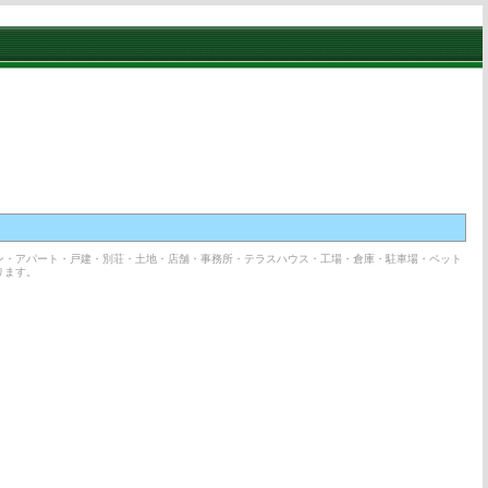
ン・アパート・戸建・別荘・土地・店舗・事務所・テラスハウス・工場・倉庫・駐車場・ペット
ります。