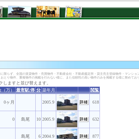
に限らず、全国の賃貸物件・売買物件・不動産会社・不動産鑑定所・貸主売主登録物件・マンショ
、おとり物件、重複物件の掲載を行わない様に、また信頼性の高い物件のみを掲載する様に努めてお
クしますと並び替えます。
金（万）
最寄駅/停
分
築年月
閲覧
0ヶ月
2005.9
618
0
島尾
10
2005.9
632
島尾
6
2004.9
877