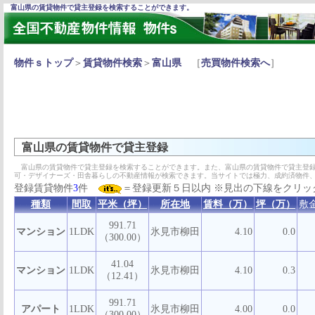
富山県の賃貸物件で貸主登録を検索することができます。
物件ｓトップ
＞
賃貸物件検索
＞
富山県
［
売買物件検索へ
］
富山県の賃貸物件で貸主登録
富山県の賃貸物件で貸主登録を検索することができます。また、富山県の賃貸物件で貸主登録
可・デザイナーズ・田舎暮らしの不動産情報が検索できます。当サイトでは極力、成約済物件
登録賃貸物件
3
件
＝登録更新５日以内 ※見出の下線をクリッ
種類
間取
平米（坪）
所在地
賃料（万）
坪（万）
敷
991.71
マンション
1LDK
氷見市柳田
4.10
0.0
（300.00）
41.04
マンション
1LDK
氷見市柳田
4.10
0.3
（12.41）
991.71
アパート
1LDK
氷見市柳田
4.00
0.0
（300.00）