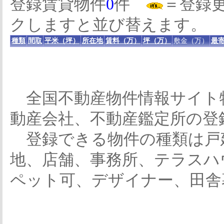
登録賃貸物件
0
件
＝登録
クしますと並び替えます。
種類
間取
平米（坪）
所在地
賃料（万）
坪（万）
敷金（万）
最寄
全国不動産物件情報サイト
動産会社、不動産鑑定所の登
登録できる物件の種類は戸
地、店舗、事務所、テラスハ
ペット可、デザイナー、田舎