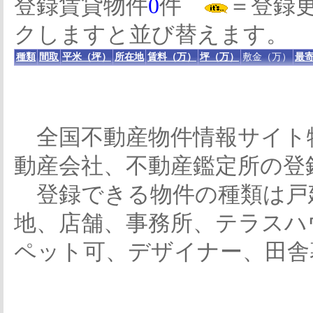
登録賃貸物件
0
件
＝登録
クしますと並び替えます。
種類
間取
平米（坪）
所在地
賃料（万）
坪（万）
敷金（万）
最寄
全国不動産物件情報サイト
動産会社、不動産鑑定所の登
登録できる物件の種類は戸
地、店舗、事務所、テラスハ
ペット可、デザイナー、田舎