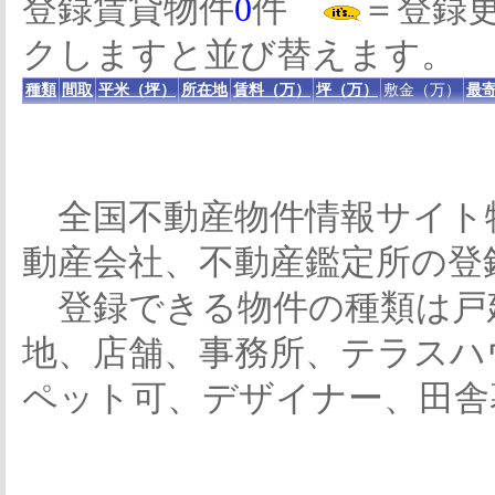
登録賃貸物件
0
件
＝登録
クしますと並び替えます。
種類
間取
平米（坪）
所在地
賃料（万）
坪（万）
敷金（万）
最寄
全国不動産物件情報サイト
動産会社、不動産鑑定所の登
登録できる物件の種類は戸
地、店舗、事務所、テラスハ
ペット可、デザイナー、田舎